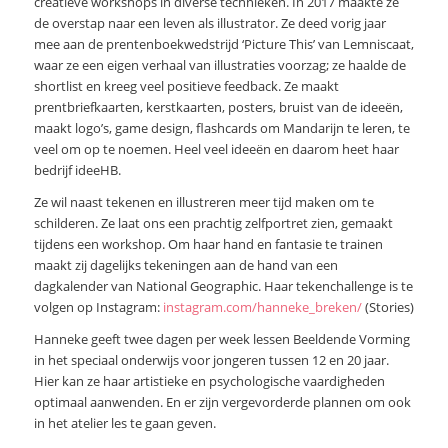
creatieve workshops in diverse technieken. In 2017 maakte ze
de overstap naar een leven als illustrator. Ze deed vorig jaar
mee aan de prentenboekwedstrijd ‘Picture This’ van Lemniscaat,
waar ze een eigen verhaal van illustraties voorzag; ze haalde de
shortlist en kreeg veel positieve feedback. Ze maakt
prentbriefkaarten, kerstkaarten, posters, bruist van de ideeën,
maakt logo’s, game design, flashcards om Mandarijn te leren, te
veel om op te noemen. Heel veel ideeën en daarom heet haar
bedrijf ideeHB.
Ze wil naast tekenen en illustreren meer tijd maken om te
schilderen. Ze laat ons een prachtig zelfportret zien, gemaakt
tijdens een workshop. Om haar hand en fantasie te trainen
maakt zij dagelijks tekeningen aan de hand van een
dagkalender van National Geographic. Haar tekenchallenge is te
volgen op Instagram:
instagram.com/hanneke_breken/
(Stories)
Hanneke geeft twee dagen per week lessen Beeldende Vorming
in het speciaal onderwijs voor jongeren tussen 12 en 20 jaar.
Hier kan ze haar artistieke en psychologische vaardigheden
optimaal aanwenden. En er zijn vergevorderde plannen om ook
in het atelier les te gaan geven.