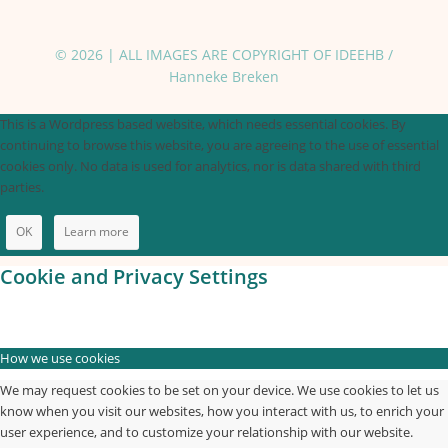
© 2026 | ALL IMAGES ARE COPYRIGHT OF IDEEHB /
Hanneke Breken
This is a Wordpress based website, which needs essential cookies. By
continuing to browse this website, you are agreeing to the use of essential
cookies only. No data is used for analytics, nor is data shared with third
parties.
OK
Learn more
Cookie and Privacy Settings
How we use cookies
We may request cookies to be set on your device. We use cookies to let us
know when you visit our websites, how you interact with us, to enrich your
user experience, and to customize your relationship with our website.