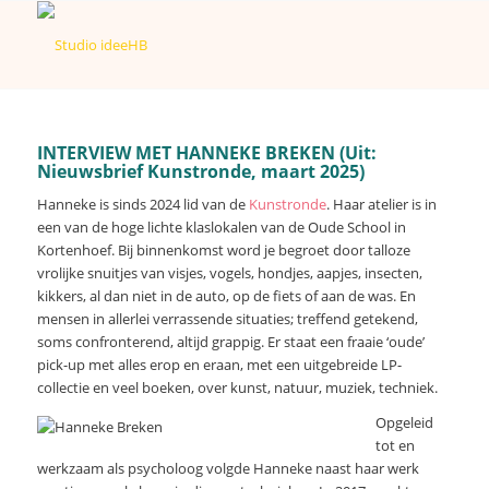
INTERVIEW MET HANNEKE BREKEN (Uit:
Nieuwsbrief
Kunstronde
, maart 2025)
Hanneke is sinds 2024 lid van de
Kunstronde
. Haar atelier is in
een van de hoge lichte klaslokalen van de Oude School in
Kortenhoef. Bij binnenkomst word je begroet door talloze
vrolijke snuitjes van visjes, vogels, hondjes, aapjes, insecten,
kikkers, al dan niet in de auto, op de fiets of aan de was. En
mensen in allerlei verrassende situaties; treffend getekend,
soms confronterend, altijd grappig. Er staat een fraaie ‘oude’
pick-up met alles erop en eraan, met een uitgebreide LP-
collectie en veel boeken, over kunst, natuur, muziek, techniek.
Opgeleid
tot en
werkzaam als psycholoog volgde Hanneke naast haar werk