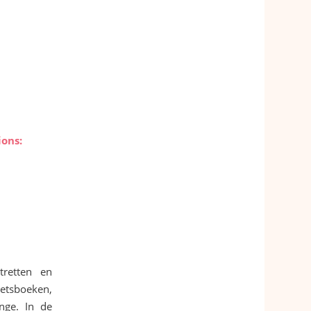
ions:
rtretten en
hetsboeken,
nge. In de