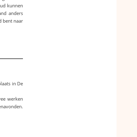
 oud kunnen
and anders
d bent naar
laats in De
wee werken
kenavonden.