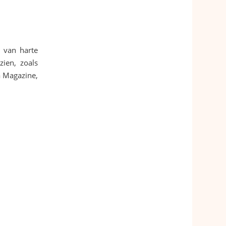
e van harte
ien, zoals
a Magazine,