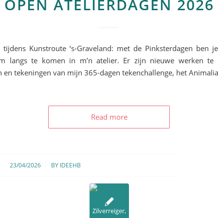
OPEN ATELIERDAGEN 2026
tijdens Kunstroute ‘s-Graveland: met de Pinksterdagen ben j
 langs te komen in m’n atelier. Er zijn nieuwe werken te z
en en tekeningen van mijn 365-dagen tekenchallenge, het Animali
Read more
/
23/04/2026
BY
IDEEHB