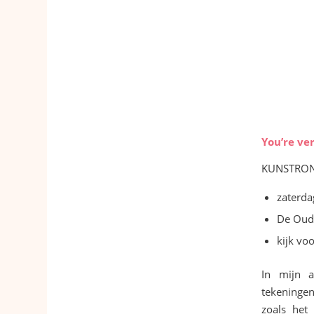
You’re ve
KUNSTRONDE
zaterda
De Oude
kijk vo
In mijn at
tekeningen
zoals het