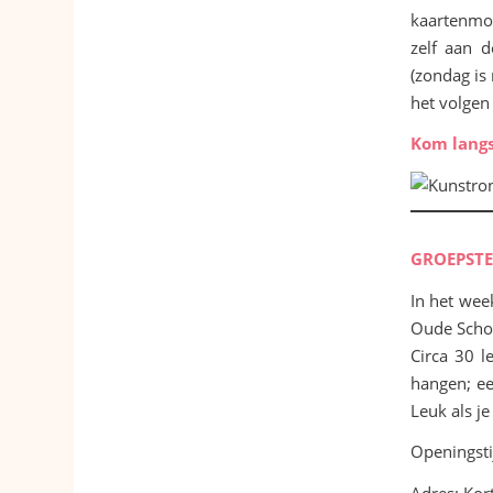
kaartenmol
zelf aan 
(zondag is
het volgen
Kom langs
GROEPSTE
In het wee
Oude Schoo
Circa 30 
hangen; ee
Leuk als j
Openingsti