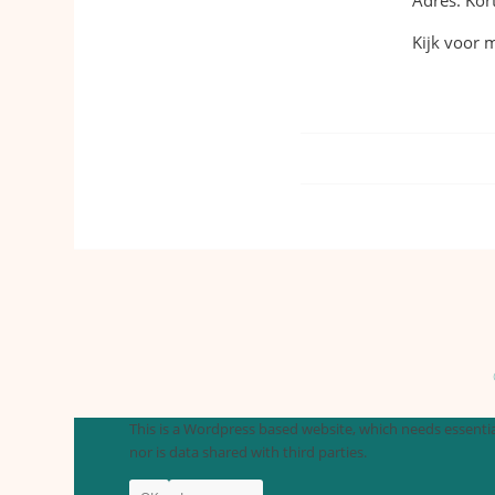
Adres: Kor
Kijk voor 
This is a Wordpress based website, which needs essential
nor is data shared with third parties.