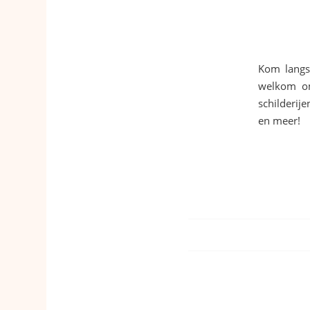
Kom langs 
welkom om
schilderij
en meer!